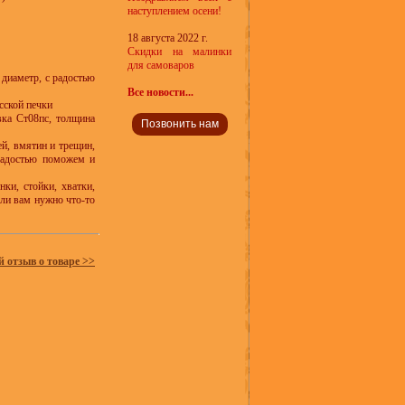
наступлением осени!
18 августа 2022 г.
Скидки на малинки
для самоваров
 диаметр, с радостью
Все новости...
сской печки
вка Ст08пс, толщина
Позвонить нам
й, вмятин и трещин,
 радостью поможем и
ки, стойки, хватки,
если вам нужно что-то
й отзыв о товаре >>