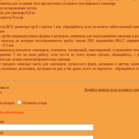
начена для создания тяги при растопке угольного или жарового самовара
л полированная латунь
бы для самовара 0,6 кг
одитель Россия
 есть ВСЕ диаметры труб с шагом 1 мм, обращайтесь, если не можете найти нужный вам
жем
м трубы индивидуальных формы и размеров, например для подсоединения самовара к ру
 металла, из которых изготавливаются трубы: латунь Л63, нержавейка 08х17, оцинко
 - 0.5 мм
нимаемся ремонтом самоваров, лужением, полировкой, никелировкой, устранением тече
рантию 5 лет на свою работу, если что-то из этого нужно сделать, обращайтесь, с
ем как лучше отремонтировать ваш самовар
е продаем запасные части для самоваров: ручки всех форм, размеров и цветов, малин
, колпачки, колосники, заглушки на дно и так далее, всего не перечесть - обращайтесь 
о
ывы и
Задайте вопрос или оставьте сво
ы
ть вопрос
Оставить отзыв
ите обязательно
мя:
il: