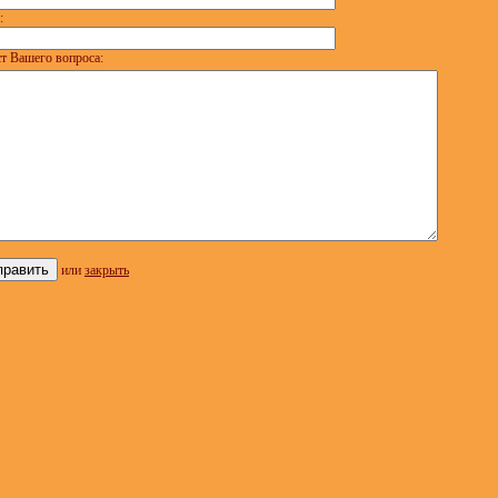
:
т Вашего вопроса:
или
закрыть