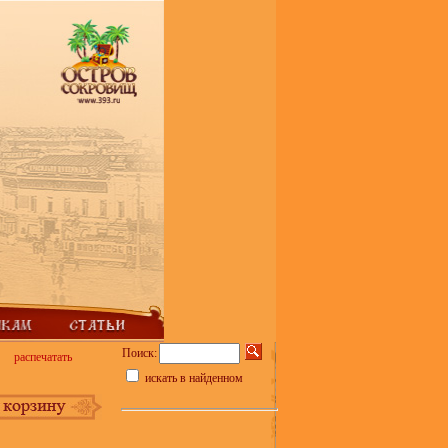
Поиск:
распечатать
искать в найденном