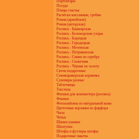
Портсигары
Посуда
Птицы счастья
Расчёски массажные, гребни
Ремни (армейские)
Ремни (авторские)
Роспись - Башкирская
Роспись - Беломорские узоры
Роспись - Борецкая
Роспись - Городецкая
Роспись - Мезенская
Роспись - Петриковская
Роспись - Синяя по серебру
Роспись - Сюжетная
Роспись - Чёрная по золоту
Свечи подарочные
Семикаракорская керамика
Сувениры разные
Таблетницы
Текстиль
Флешки для компьютера (роспись)
Фляжки
Фотоальбомы из натуральной кожи
Цветочные корзинки из фарфора
Часы
Чётки
Шапки ушанки
Шкатулки
Штофы и футляры штофы
Подарочные пакеты