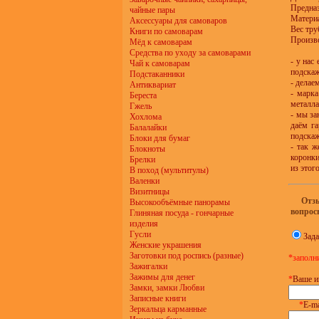
Предназ
чайные пары
Материа
Аксессуары для самоваров
Вес тру
Книги по самоварам
Произв
Мёд к самоварам
Средства по уходу за самоварами
- у нас
Чай к самоварам
подска
Подстаканники
- делае
Антиквариат
- марка
Береста
металла
Гжель
- мы за
Хохлома
даём га
Балалайки
подскаж
Блоки для бумаг
- так ж
Блокноты
коронки
Брелки
из этог
В поход (мультитулы)
Валенки
Визитницы
Отз
Высокообъёмные панорамы
вопрос
Глиняная посуда - гончарные
изделия
Гусли
Зада
Женские украшения
Заготовки под роспись (разные)
*заполн
Зажигалки
Зажимы для денег
*
Ваше и
Замки, замки Любви
Записные книги
*
E-ma
Зеркальца карманные