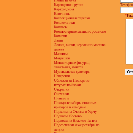
Иконы из бука
Карандаши и ручки
Телефон
Картхолдеры
Ключницы
*
Текс
Коллекционные тарелки
Колокольчики
Компасы
Компьютерные мышки с росписью
Копилки
Лапти
Ложки, вилки, черпаки из массива
дерева
Магниты
Матрёшки
Миниатюрные фигурки,
талисманы, монеты
Музыкальные сувениры
Наперстки
Обложки на Паспорт из
натуральной кожи
Открытки
Очечники
Планинги
Походные наборы столовых
приборов в чемодане
Подковы на Счастье и Удачу
Подносы Жостово
Подносы из Нижнего Тагила
Подсвечники и канделябры из
латуни