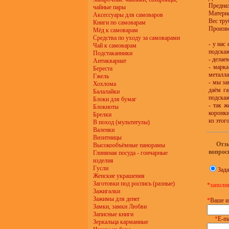
Предназ
чайные пары
Материа
Аксессуары для самоваров
Вес тру
Книги по самоварам
Произв
Мёд к самоварам
Средства по уходу за самоварами
- у нас
Чай к самоварам
подска
Подстаканники
- делае
Антиквариат
- марка
Береста
металла
Гжель
- мы за
Хохлома
даём га
Балалайки
подскаж
Блоки для бумаг
- так ж
Блокноты
коронки
Брелки
из этог
В поход (мультитулы)
Валенки
Визитницы
Отз
Высокообъёмные панорамы
вопрос
Глиняная посуда - гончарные
изделия
Гусли
Зада
Женские украшения
Заготовки под роспись (разные)
*заполн
Зажигалки
Зажимы для денег
*
Ваше и
Замки, замки Любви
Записные книги
*
E-ma
Зеркальца карманные