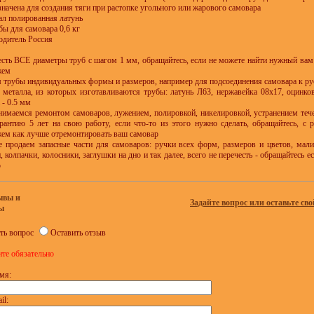
начена для создания тяги при растопке угольного или жарового самовара
л полированная латунь
бы для самовара 0,6 кг
одитель Россия
 есть ВСЕ диаметры труб с шагом 1 мм, обращайтесь, если не можете найти нужный вам
жем
м трубы индивидуальных формы и размеров, например для подсоединения самовара к ру
 металла, из которых изготавливаются трубы: латунь Л63, нержавейка 08х17, оцинко
 - 0.5 мм
нимаемся ремонтом самоваров, лужением, полировкой, никелировкой, устранением тече
рантию 5 лет на свою работу, если что-то из этого нужно сделать, обращайтесь, с
ем как лучше отремонтировать ваш самовар
е продаем запасные части для самоваров: ручки всех форм, размеров и цветов, малин
, колпачки, колосники, заглушки на дно и так далее, всего не перечесть - обращайтесь 
о
ывы и
Задайте вопрос или оставьте сво
ы
ть вопрос
Оставить отзыв
ите обязательно
мя:
il: