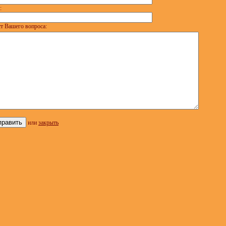
:
т Вашего вопроса:
или
закрыть