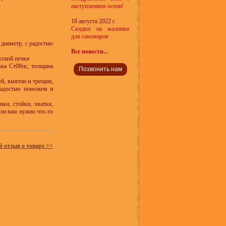
наступлением осени!
18 августа 2022 г.
Скидки на малинки
для самоваров
 диаметр, с радостью
Все новости...
сской печки
вка Ст08пс, толщина
Позвонить нам
й, вмятин и трещин,
 радостью поможем и
ки, стойки, хватки,
если вам нужно что-то
й отзыв о товаре >>