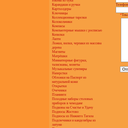
Иконы из бука
Карандаши и ручки
Телефон
Картхолдеры
Ключницы
*
Текс
Коллекционные тарелки
Колокольчики
Компасы
Компьютерные мышки с росписью
Копилки
Лапти
Ложки, вилки, черпаки из массива
дерева
Магниты
Матрёшки
Миниатюрные фигурки,
талисманы, монеты
Музыкальные сувениры
Наперстки
Обложки на Паспорт из
натуральной кожи
Открытки
Очечники
Планинги
Походные наборы столовых
приборов в чемодане
Подковы на Счастье и Удачу
Подносы Жостово
Подносы из Нижнего Тагила
Подсвечники и канделябры из
латуни