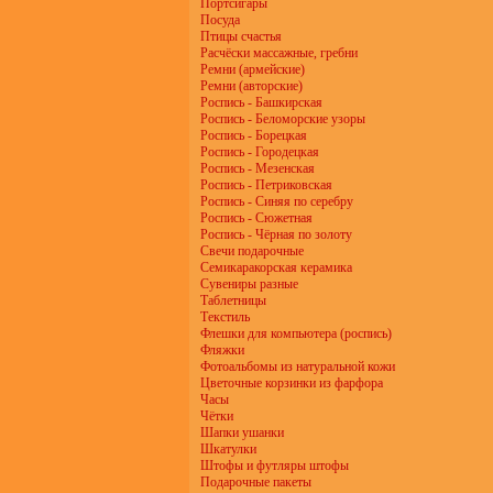
Портсигары
Посуда
Птицы счастья
Расчёски массажные, гребни
Ремни (армейские)
Ремни (авторские)
Роспись - Башкирская
Роспись - Беломорские узоры
Роспись - Борецкая
Роспись - Городецкая
Роспись - Мезенская
Роспись - Петриковская
Роспись - Синяя по серебру
Роспись - Сюжетная
Роспись - Чёрная по золоту
Свечи подарочные
Семикаракорская керамика
Сувениры разные
Таблетницы
Текстиль
Флешки для компьютера (роспись)
Фляжки
Фотоальбомы из натуральной кожи
Цветочные корзинки из фарфора
Часы
Чётки
Шапки ушанки
Шкатулки
Штофы и футляры штофы
Подарочные пакеты