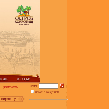
Поиск:
распечатать
искать в найденном