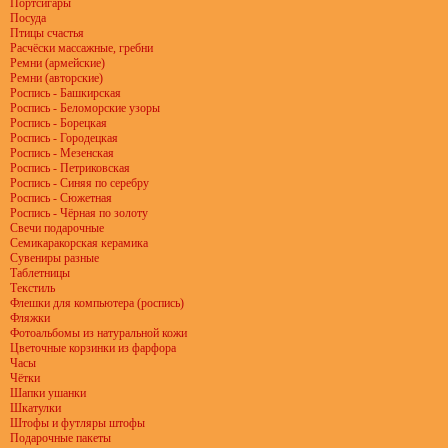
Портсигары
Посуда
Птицы счастья
Расчёски массажные, гребни
Ремни (армейские)
Ремни (авторские)
Роспись - Башкирская
Роспись - Беломорские узоры
Роспись - Борецкая
Роспись - Городецкая
Роспись - Мезенская
Роспись - Петриковская
Роспись - Синяя по серебру
Роспись - Сюжетная
Роспись - Чёрная по золоту
Свечи подарочные
Семикаракорская керамика
Сувениры разные
Таблетницы
Текстиль
Флешки для компьютера (роспись)
Фляжки
Фотоальбомы из натуральной кожи
Цветочные корзинки из фарфора
Часы
Чётки
Шапки ушанки
Шкатулки
Штофы и футляры штофы
Подарочные пакеты