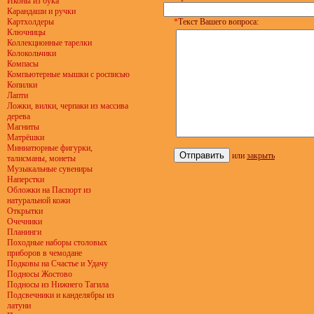
Иконы из бука
Карандаши и ручки
Картхолдеры
*
Текст Вашего вопроса:
Ключницы
Коллекционные тарелки
Колокольчики
Компасы
Компьютерные мышки с росписью
Копилки
Лапти
Ложки, вилки, черпаки из массива
дерева
Магниты
Матрёшки
Миниатюрные фигурки,
или
закрыть
талисманы, монеты
Музыкальные сувениры
Наперстки
Обложки на Паспорт из
натуральной кожи
Открытки
Очечники
Планинги
Походные наборы столовых
приборов в чемодане
Подковы на Счастье и Удачу
Подносы Жостово
Подносы из Нижнего Тагила
Подсвечники и канделябры из
латуни