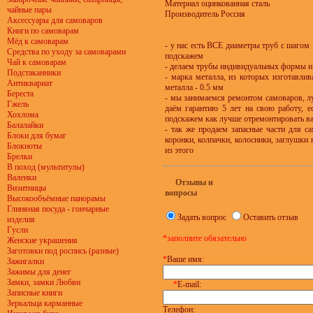
Материал оцинкованная сталь
чайные пары
Производитель Россия
Аксессуары для самоваров
Книги по самоварам
Мёд к самоварам
- у нас есть ВСЕ диаметры труб с шагом
Средства по уходу за самоварами
подскажем
Чай к самоварам
- делаем трубы индивидуальных формы и 
Подстаканники
- марка металла, из которых изготавли
Антиквариат
металла - 0.5 мм
Береста
- мы занимаемся ремонтом самоваров, лу
Гжель
даём гарантию 5 лет на свою работу, е
Хохлома
подскажем как лучше отремонтировать в
Балалайки
- так же продаем запасные части для са
Блоки для бумаг
коронки, колпачки, колосники, заглушки н
Блокноты
из этого
Брелки
В поход (мультитулы)
Валенки
Отзывы и
Визитницы
вопросы
Высокообъёмные панорамы
Глиняная посуда - гончарные
Задать вопрос
Оставить отзыв
изделия
Гусли
*заполните обязательно
Женские украшения
Заготовки под роспись (разные)
*
Ваше имя:
Зажигалки
Зажимы для денег
Замки, замки Любви
*
E-mail:
Записные книги
Зеркальца карманные
Телефон: