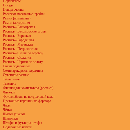
Портсигары
Посуда
Птицы счастья
Расчёски массажные, гребни
Ремни (армейские)
Ремни (авторские)
Роспись - Башкирская
Роспись - Беломорские узоры
Роспись - Борецкая
Роспись - Городецкая
Роспись - Мезенская
Роспись - Петриковская
Роспись - Синяя по серебру
Роспись - Сюжетная
Роспись - Чёрная по золоту
Свечи подарочные
Семикаракорская керамика
Сувениры разные
Таблетницы
Текстиль
Флешки для компьютера (роспись)
Фляжки
Фотоальбомы из натуральной кожи
Цветочные корзинки из фарфора
Часы
Чётки
Шапки ушанки
Шкатулки
Штофы и футляры штофы
Подарочные пакеты