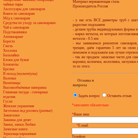
Материал нержавеющая сталь
чайные пары
Производитель Россия
Аксессуары для самоваров
Книги по самоварам
Мёд к самоварам
- у нас есть ВСЕ диаметры труб с шаг
Средства по уходу за самоварами
радостью подскажем
Чай к самоварам
- делаем трубы индивидуальных формы и 
Подстаканники
- марка металла, из которых изготавлив
Антиквариат
металла - 0.5 мм
Береста
- мы занимаемся ремонтом самоваров, 
Гжель
трещин, даём гарантию 5 лет на свою р
Хохлома
поможем и подскажем как лучше отремон
Балалайки
- так же продаем запасные части для сам
Блоки для бумаг
коронки, колпачки, колосники, заглушки н
Блокноты
то из этого
Брелки
В поход (мультитулы)
Валенки
Отзывы и
Визитницы
вопросы
Высокообъёмные панорамы
Глиняная посуда - гончарные
Задать вопрос
Оставить отзыв
изделия
Гусли
*заполните обязательно
Женские украшения
Заготовки под роспись (разные)
*
Ваше имя:
Зажигалки
Зажимы для денег
Замки, замки Любви
*
E-mail:
Записные книги
Зеркальца карманные
Телефон: