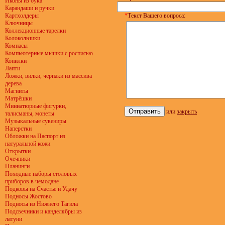
Иконы из бука
Карандаши и ручки
Картхолдеры
*
Текст Вашего вопроса:
Ключницы
Коллекционные тарелки
Колокольчики
Компасы
Компьютерные мышки с росписью
Копилки
Лапти
Ложки, вилки, черпаки из массива
дерева
Магниты
Матрёшки
Миниатюрные фигурки,
или
закрыть
талисманы, монеты
Музыкальные сувениры
Наперстки
Обложки на Паспорт из
натуральной кожи
Открытки
Очечники
Планинги
Походные наборы столовых
приборов в чемодане
Подковы на Счастье и Удачу
Подносы Жостово
Подносы из Нижнего Тагила
Подсвечники и канделябры из
латуни