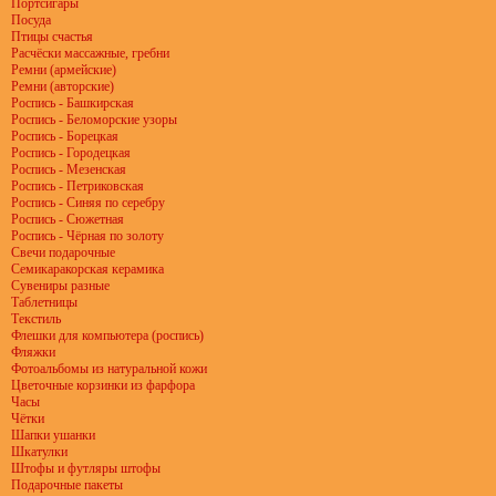
Портсигары
Посуда
Птицы счастья
Расчёски массажные, гребни
Ремни (армейские)
Ремни (авторские)
Роспись - Башкирская
Роспись - Беломорские узоры
Роспись - Борецкая
Роспись - Городецкая
Роспись - Мезенская
Роспись - Петриковская
Роспись - Синяя по серебру
Роспись - Сюжетная
Роспись - Чёрная по золоту
Свечи подарочные
Семикаракорская керамика
Сувениры разные
Таблетницы
Текстиль
Флешки для компьютера (роспись)
Фляжки
Фотоальбомы из натуральной кожи
Цветочные корзинки из фарфора
Часы
Чётки
Шапки ушанки
Шкатулки
Штофы и футляры штофы
Подарочные пакеты