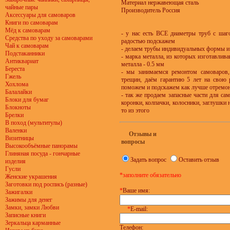
Материал нержавеющая сталь
чайные пары
Производитель Россия
Аксессуары для самоваров
Книги по самоварам
Мёд к самоварам
- у нас есть ВСЕ диаметры труб с шаг
Средства по уходу за самоварами
радостью подскажем
Чай к самоварам
- делаем трубы индивидуальных формы и 
Подстаканники
- марка металла, из которых изготавлив
Антиквариат
металла - 0.5 мм
Береста
- мы занимаемся ремонтом самоваров, 
Гжель
трещин, даём гарантию 5 лет на свою р
Хохлома
поможем и подскажем как лучше отремон
Балалайки
- так же продаем запасные части для сам
Блоки для бумаг
коронки, колпачки, колосники, заглушки н
Блокноты
то из этого
Брелки
В поход (мультитулы)
Валенки
Отзывы и
Визитницы
вопросы
Высокообъёмные панорамы
Глиняная посуда - гончарные
Задать вопрос
Оставить отзыв
изделия
Гусли
*заполните обязательно
Женские украшения
Заготовки под роспись (разные)
*
Ваше имя:
Зажигалки
Зажимы для денег
Замки, замки Любви
*
E-mail:
Записные книги
Зеркальца карманные
Телефон: