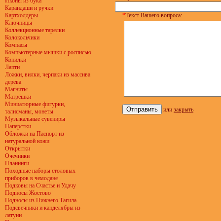
Иконы из бука
Карандаши и ручки
Картхолдеры
*
Текст Вашего вопроса:
Ключницы
Коллекционные тарелки
Колокольчики
Компасы
Компьютерные мышки с росписью
Копилки
Лапти
Ложки, вилки, черпаки из массива
дерева
Магниты
Матрёшки
Миниатюрные фигурки,
или
закрыть
талисманы, монеты
Музыкальные сувениры
Наперстки
Обложки на Паспорт из
натуральной кожи
Открытки
Очечники
Планинги
Походные наборы столовых
приборов в чемодане
Подковы на Счастье и Удачу
Подносы Жостово
Подносы из Нижнего Тагила
Подсвечники и канделябры из
латуни