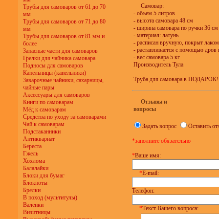
Самовар:
Трубы для самоваров от 61 до 70
- объем 5 литров
мм
- высота самовара 48 см
Трубы для самоваров от 71 до 80
- ширина самовара по ручки 36 см
мм
- материал: латунь
Трубы для самоваров от 81 мм и
- расписан вручную, покрыт лаком
более
- растапливается с помощью дров
Запасные части для самоваров
- вес самовара 5 кг
Грелки для чайника самовара
Производитель Тула
Подносы для самоваров
Капельницы (капельники)
Труба для самовара в ПОДАРОК! (
Заварочные чайники, сахарницы,
чайные пары
Аксессуары для самоваров
Отзывы и
Книги по самоварам
вопросы
Мёд к самоварам
Средства по уходу за самоварами
Чай к самоварам
Задать вопрос
Оставить от
Подстаканники
Антиквариат
*заполните обязательно
Береста
Гжель
*
Ваше имя:
Хохлома
Балалайки
*
E-mail:
Блоки для бумаг
Блокноты
Брелки
Телефон:
В поход (мультитулы)
Валенки
*
Текст Вашего вопроса:
Визитницы