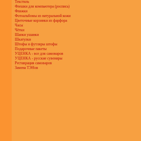
Текстиль
Флешки для компьютера (роспись)
Фляжки
Фотоальбомы из натуральной кожи
Цветочные корзинки из фарфора
Часы
Чётки
Шапки ушанки
Шкатулки
Штофы и футляры штофы
Подарочные пакеты
УЦЕНКА - все для самоваров
УЦЕНКА - русские сувениры
Реставрация самоваров
Замена ТЭНов