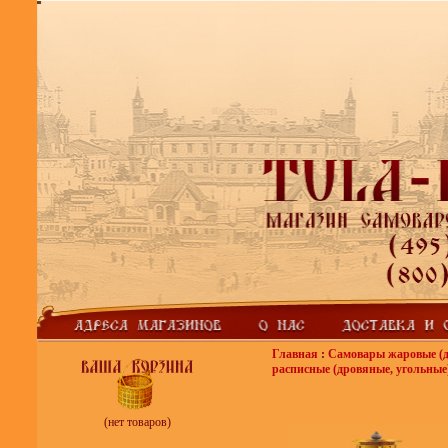
Главная
:
Самовары жаровые (д
расписные (дровяные, угольные
(нет товаров)