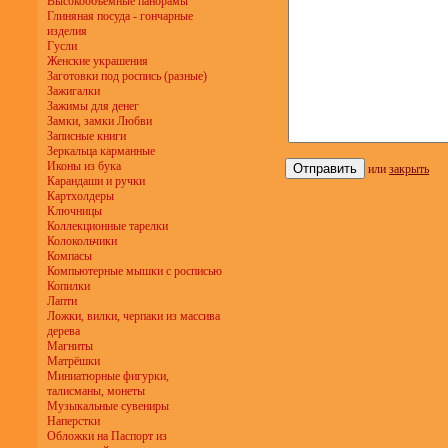
Высокообъёмные панорамы
Глиняная посуда - гончарные
изделия
Гусли
Женские украшения
Заготовки под роспись (разные)
Зажигалки
Зажимы для денег
Замки, замки Любви
Записные книги
Зеркальца карманные
Иконы из бука
или
закрыть
Карандаши и ручки
Картхолдеры
Ключницы
Коллекционные тарелки
Колокольчики
Компасы
Компьютерные мышки с росписью
Копилки
Лапти
Ложки, вилки, черпаки из массива
дерева
Магниты
Матрёшки
Миниатюрные фигурки,
талисманы, монеты
Музыкальные сувениры
Наперстки
Обложки на Паспорт из