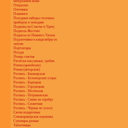
натуральной кожи
Открытки
Очечники
Планинги
Походные наборы столовых
приборов в чемодане
Подковы на Счастье и Удачу
Подносы Жостово
Подносы из Нижнего Тагила
Подсвечники и канделябры из
латуни
Портсигары
Посуда
Птицы счастья
Расчёски массажные, гребни
Ремни (армейские)
Ремни (авторские)
Роспись - Башкирская
Роспись - Беломорские узоры
Роспись - Борецкая
Роспись - Городецкая
Роспись - Мезенская
Роспись - Петриковская
Роспись - Синяя по серебру
Роспись - Сюжетная
Роспись - Чёрная по золоту
Свечи подарочные
Семикаракорская керамика
Сувениры разные
Таблетницы