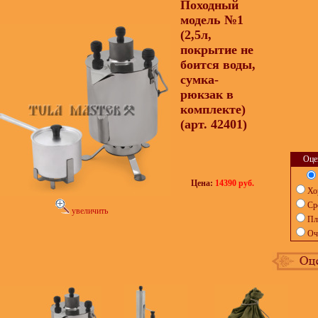
Походный
модель №1
(2,5л,
покрытие не
боится воды,
сумка-
рюкзак в
комплекте)
(арт. 42401)
Оце
Цена:
14390 руб.
Хо
Ср
увеличить
Пл
Оч