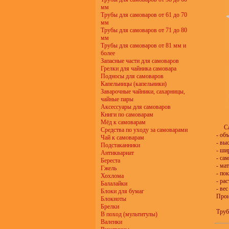
мм
Трубы для самоваров от 61 до 70
мм
Трубы для самоваров от 71 до 80
мм
Трубы для самоваров от 81 мм и
более
Запасные части для самоваров
Грелки для чайника самовара
Подносы для самоваров
Капельницы (капельники)
Заварочные чайники, сахарницы,
чайные пары
Аксессуары для самоваров
Книги по самоварам
Мёд к самоварам
С
Средства по уходу за самоварами
- об
Чай к самоварам
- вы
Подстаканники
- ши
Антиквариат
- са
Береста
- ма
Гжель
- по
Хохлома
- ра
Балалайки
- вес
Блоки для бумаг
Прои
Блокноты
Брелки
Труб
В поход (мультитулы)
Валенки