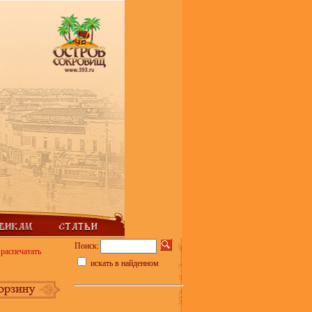
Поиск:
распечатать
искать в найденном