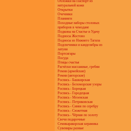
Обложки на Паспорт из
натуральной кожи
Открытки
Очечники
Планинги
Походные наборы столовых
приборов в чемодане
Подковы на Счастье и Удачу
Подносы Жостово
Подносы из Нижнего Тагила
Подсвечники и канделябры из
латуни
Портсигары
Посуда
Птицы счастья
Расчёски массажные, гребни
Ремни (армейские)
Ремни (авторские)
Роспись - Башкирская
Роспись - Беломорские узоры
Роспись - Борецкая
Роспись - Городецкая
Роспись - Мезенская
Роспись - Петриковская
Роспись - Синяя по серебру
Роспись - Сюжетная
Роспись - Чёрная по золоту
Свечи подарочные
Семикаракорская керамика
Сувениры разные