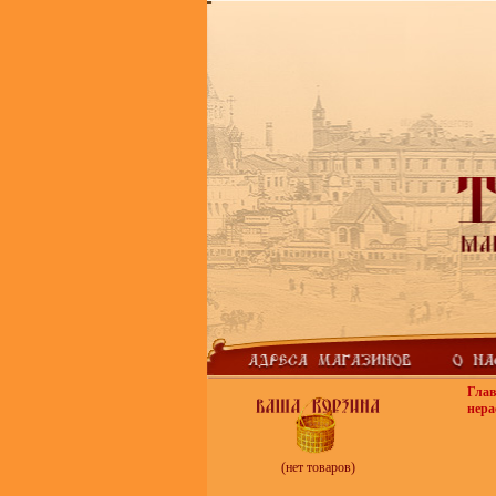
Гла
нера
(нет товаров)