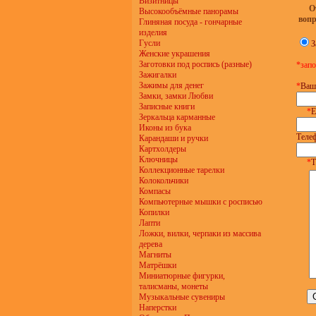
Визитницы
О
Высокообъёмные панорамы
воп
Глиняная посуда - гончарные
изделия
Гусли
З
Женские украшения
Заготовки под роспись (разные)
*запо
Зажигалки
Зажимы для денег
*
Ваш
Замки, замки Любви
Записные книги
*
E
Зеркальца карманные
Иконы из бука
Теле
Карандаши и ручки
Картхолдеры
Ключницы
*
Т
Коллекционные тарелки
Колокольчики
Компасы
Компьютерные мышки с росписью
Копилки
Лапти
Ложки, вилки, черпаки из массива
дерева
Магниты
Матрёшки
Миниатюрные фигурки,
талисманы, монеты
Музыкальные сувениры
Наперстки