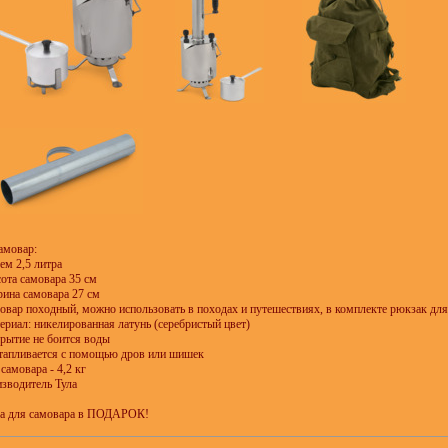
амовар:
ъем 2,5 литра
сота самовара 35 см
рина самовара 27 см
мовар походный, можно использовать в походах и путешествиях, в комплекте рюкзак дл
териал: никелированная латунь (серебристый цвет)
крытие не боится воды
стапливается с помощью дров или шишек
 самовара - 4,2 кг
зводитель Тула
а для самовара в ПОДАРОК!