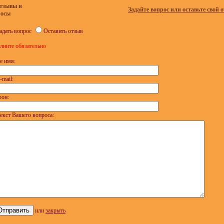
тзывы и
Задайте вопрос или оставьте свой о
росы
адать вопрос
Оставить отзыв
лните обязательно
е имя:
-mail:
фон:
екст Вашего вопроса:
или
закрыть