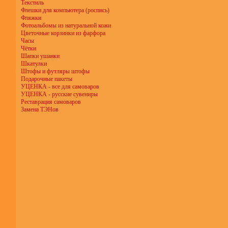
Текстиль
Флешки для компьютера (роспись)
Фляжки
Фотоальбомы из натуральной кожи
Цветочные корзинки из фарфора
Часы
Чётки
Шапки ушанки
Шкатулки
Штофы и футляры штофы
Подарочные пакеты
УЦЕНКА - все для самоваров
УЦЕНКА - русские сувениры
Реставрация самоваров
Замена ТЭНов