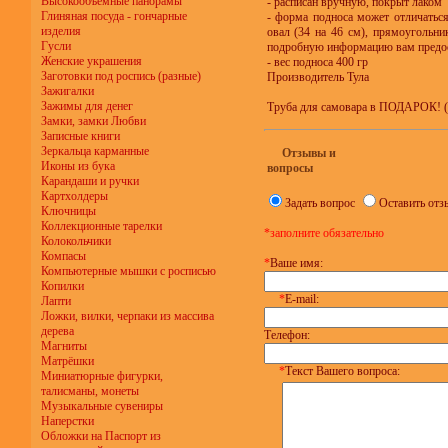
Высокообъёмные панорамы
- расписан вручную, покрыт лаком
Глиняная посуда - гончарные
- форма подноса может отличатьс
изделия
овал (34 на 46 см), прямоугольник
Гусли
подробную информацию вам предо
Женские украшения
- вес подноса 400 гр
Заготовки под роспись (разные)
Производитель Тула
Зажигалки
Зажимы для денег
Труба для самовара в ПОДАРОК! (ф
Замки, замки Любви
Записные книги
Зеркальца карманные
Отзывы и
Иконы из бука
вопросы
Карандаши и ручки
Картхолдеры
Задать вопрос
Оставить отз
Ключницы
Коллекционные тарелки
*заполните обязательно
Колокольчики
Компасы
*
Ваше имя:
Компьютерные мышки с росписью
Копилки
*
E-mail:
Лапти
Ложки, вилки, черпаки из массива
дерева
Телефон:
Магниты
Матрёшки
*
Текст Вашего вопроса:
Миниатюрные фигурки,
талисманы, монеты
Музыкальные сувениры
Наперстки
Обложки на Паспорт из