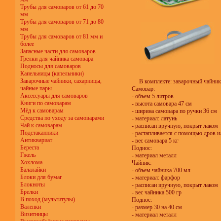
Трубы для самоваров от 61 до 70
мм
Трубы для самоваров от 71 до 80
мм
Трубы для самоваров от 81 мм и
более
Запасные части для самоваров
Грелки для чайника самовара
Подносы для самоваров
Капельницы (капельники)
Заварочные чайники, сахарницы,
В комплекте: заварочный чайник
чайные пары
Самовар:
Аксессуары для самоваров
- объем 5 литров
Книги по самоварам
- высота самовара 47 см
Мёд к самоварам
- ширина самовара по ручки 36 см
Средства по уходу за самоварами
- материал: латунь
Чай к самоварам
- расписан вручную, покрыт лаком
Подстаканники
- растапливается с помощью дров 
Антиквариат
- вес самовара 5 кг
Береста
Поднос:
Гжель
- материал металл
Хохлома
Чайник:
Балалайки
- объем чайника 700 мл
Блоки для бумаг
- материал: фарфор
Блокноты
- расписан вручную, покрыт лаком
Брелки
- вес чайника 500 гр
В поход (мультитулы)
Поднос:
Валенки
- размер 30 на 40 см
Визитницы
- материал металл