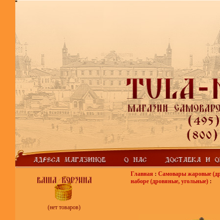
Главная
:
Самовары жаровые (др
наборе (дровяные, угольные)
:
(нет товаров)