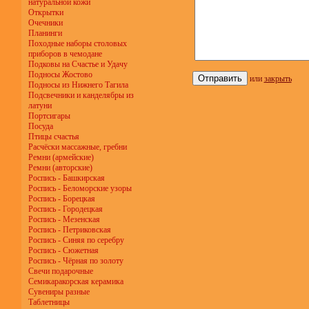
натуральной кожи
Открытки
Очечники
Планинги
Походные наборы столовых
приборов в чемодане
Подковы на Счастье и Удачу
Подносы Жостово
или
закрыть
Подносы из Нижнего Тагила
Подсвечники и канделябры из
латуни
Портсигары
Посуда
Птицы счастья
Расчёски массажные, гребни
Ремни (армейские)
Ремни (авторские)
Роспись - Башкирская
Роспись - Беломорские узоры
Роспись - Борецкая
Роспись - Городецкая
Роспись - Мезенская
Роспись - Петриковская
Роспись - Синяя по серебру
Роспись - Сюжетная
Роспись - Чёрная по золоту
Свечи подарочные
Семикаракорская керамика
Сувениры разные
Таблетницы