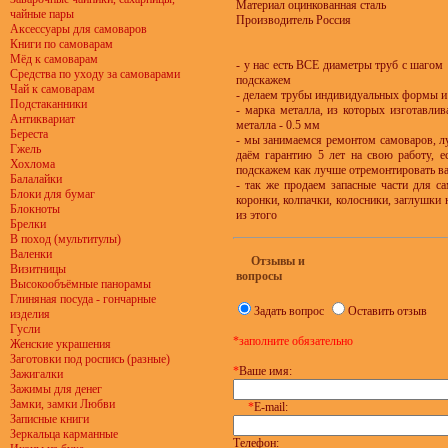
Материал оцинкованная сталь
чайные пары
Производитель Россия
Аксессуары для самоваров
Книги по самоварам
Мёд к самоварам
- у нас есть ВСЕ диаметры труб с шагом
Средства по уходу за самоварами
подскажем
Чай к самоварам
- делаем трубы индивидуальных формы и 
Подстаканники
- марка металла, из которых изготавли
Антиквариат
металла - 0.5 мм
Береста
- мы занимаемся ремонтом самоваров, лу
Гжель
даём гарантию 5 лет на свою работу, е
Хохлома
подскажем как лучше отремонтировать в
Балалайки
- так же продаем запасные части для са
Блоки для бумаг
коронки, колпачки, колосники, заглушки н
Блокноты
из этого
Брелки
В поход (мультитулы)
Валенки
Отзывы и
Визитницы
вопросы
Высокообъёмные панорамы
Глиняная посуда - гончарные
Задать вопрос
Оставить отзыв
изделия
Гусли
*заполните обязательно
Женские украшения
Заготовки под роспись (разные)
*
Ваше имя:
Зажигалки
Зажимы для денег
Замки, замки Любви
*
E-mail:
Записные книги
Зеркальца карманные
Телефон: