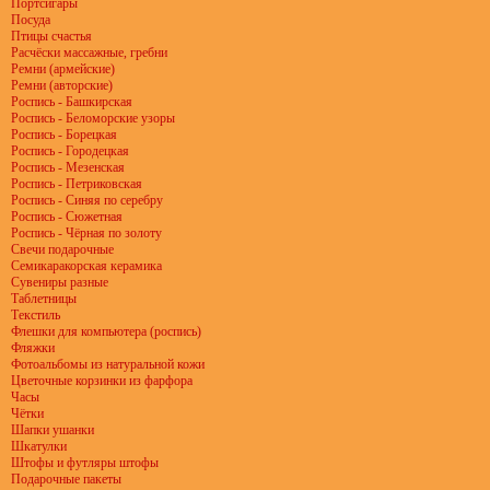
Портсигары
Посуда
Птицы счастья
Расчёски массажные, гребни
Ремни (армейские)
Ремни (авторские)
Роспись - Башкирская
Роспись - Беломорские узоры
Роспись - Борецкая
Роспись - Городецкая
Роспись - Мезенская
Роспись - Петриковская
Роспись - Синяя по серебру
Роспись - Сюжетная
Роспись - Чёрная по золоту
Свечи подарочные
Семикаракорская керамика
Сувениры разные
Таблетницы
Текстиль
Флешки для компьютера (роспись)
Фляжки
Фотоальбомы из натуральной кожи
Цветочные корзинки из фарфора
Часы
Чётки
Шапки ушанки
Шкатулки
Штофы и футляры штофы
Подарочные пакеты