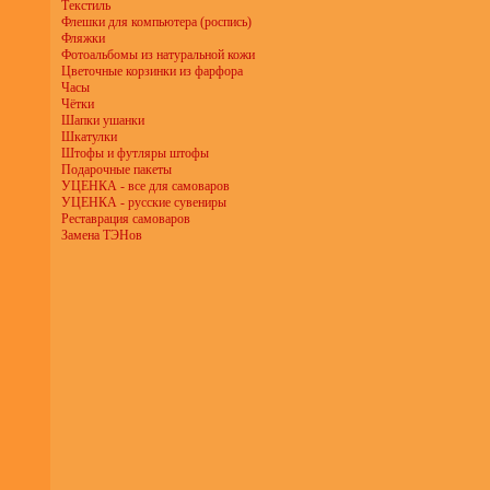
Текстиль
Флешки для компьютера (роспись)
Фляжки
Фотоальбомы из натуральной кожи
Цветочные корзинки из фарфора
Часы
Чётки
Шапки ушанки
Шкатулки
Штофы и футляры штофы
Подарочные пакеты
УЦЕНКА - все для самоваров
УЦЕНКА - русские сувениры
Реставрация самоваров
Замена ТЭНов