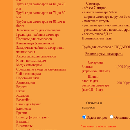
Самовар:
Трубы для самоваров от 61 до 70
- объем 7 литров
мм
- высота самовара 50 см
Трубы для самоваров от 71 до 80
- ширина самовара по ручки 39 
мм
- материал: латунь
Трубы для самоваров от 81 мм и
- расписан вручную, покрыт лак
более
- растапливается с помощью др
Запасные части для самоваров
- вес самовара 6,3 кг
Грелки для чайника самовара
Производитель Тула
Подносы для самоваров
Капельницы (капельники)
Труба для самовара в ПОДАРОК!
Заварочные чайники, сахарницы,
чайные пары
Рекомендуем посмотреть:
Аксессуары для самоваров
Книги по самоварам
Сахарница
Мёд к самоварам
Золотая
1,900.00р
Средства по уходу за самоварами
(керамика, 500 мл)
Чай к самоварам
Шишки
Подстаканники
еловые для
Антиквариат
290.00ру
растопки самовара
Береста
(вес 0,8 - 1 кг)
Гжель
Хохлома
Балалайки
Отзывы и
Блоки для бумаг
вопросы
Блокноты
Брелки
В поход (мультитулы)
Задать вопрос
Оставить 
Валенки
Визитницы
*заполните обязательно