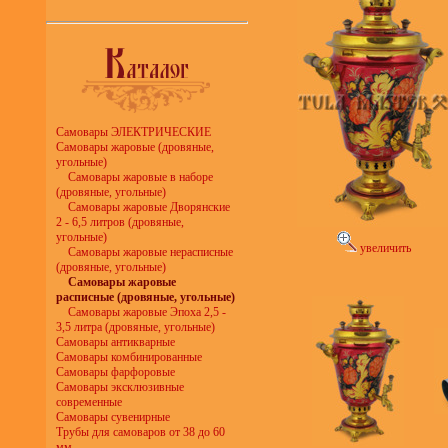
Самовары ЭЛЕКТРИЧЕСКИЕ
Самовары жаровые (дровяные,
угольные)
Самовары жаровые в наборе
(дровяные, угольные)
Самовары жаровые Дворянские
2 - 6,5 литров (дровяные,
угольные)
увеличить
Самовары жаровые нерасписные
(дровяные, угольные)
Самовары жаровые
расписные (дровяные, угольные)
Самовары жаровые Эпоха 2,5 -
3,5 литра (дровяные, угольные)
Самовары антикварные
Самовары комбинированные
Самовары фарфоровые
Самовары эксклюзивные
современные
Самовары сувенирные
Трубы для самоваров от 38 до 60
мм