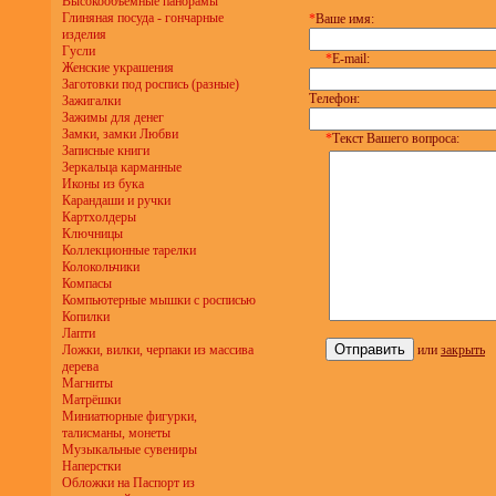
Высокообъёмные панорамы
Глиняная посуда - гончарные
*
Ваше имя:
изделия
Гусли
*
E-mail:
Женские украшения
Заготовки под роспись (разные)
Телефон:
Зажигалки
Зажимы для денег
Замки, замки Любви
*
Текст Вашего вопроса:
Записные книги
Зеркальца карманные
Иконы из бука
Карандаши и ручки
Картхолдеры
Ключницы
Коллекционные тарелки
Колокольчики
Компасы
Компьютерные мышки с росписью
Копилки
Лапти
Ложки, вилки, черпаки из массива
или
закрыть
дерева
Магниты
Матрёшки
Миниатюрные фигурки,
талисманы, монеты
Музыкальные сувениры
Наперстки
Обложки на Паспорт из