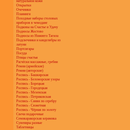
натуральной кожи
Открытки
Очечники
Планинги
Походные наборы столовых
приборов в чемодане
Подковы на Счастье и Удачу
Подносы Жостово
Подносы из Нижнего Тагила
Подсвечники и канделябры из
латуни
Портсигары
Посуда
Птицы счастья
Расчёски массажные, гребни
Ремни (армейские)
Ремни (авторские)
Роспись - Башкирская
Роспись - Беломорские узоры
Роспись - Борецкая
Роспись - Городецкая
Роспись - Мезенская
Роспись - Петриковская
Роспись - Синяя по серебру
Роспись - Сюжетная
Роспись - Чёрная по золоту
Свечи подарочные
Семикаракорская керамика
Сувениры разные
Таблетницы