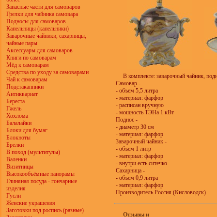
Запасные части для самоваров
Грелки для чайника самовара
Подносы для самоваров
Капельницы (капельники)
Заварочные чайники, сахарницы,
чайные пары
Аксессуары для самоваров
Книги по самоварам
Мёд к самоварам
Средства по уходу за самоварами
В комплекте: заварочный чайник, подн
Чай к самоварам
Самовар -
Подстаканники
- объем 5,5 литра
Антиквариат
- материал: фарфор
Береста
- расписан вручную
Гжель
- мощность ТЭНа 1 кВт
Хохлома
Поднос -
Балалайки
- диаметр 30 см
Блоки для бумаг
- материал: фарфор
Блокноты
Заварочный чайник -
Брелки
- объем 1 литр
В поход (мультитулы)
- материал: фарфор
Валенки
- внутри есть ситечко
Визитницы
Сахарница -
Высокообъёмные панорамы
- объем 0,9 литра
Глиняная посуда - гончарные
- материал: фарфор
изделия
Производитель Россия (Кисловодск)
Гусли
Женские украшения
Заготовки под роспись (разные)
Отзывы и