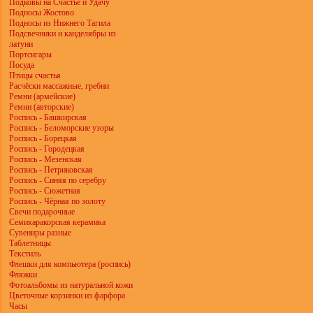
Подковы на Счастье и Удачу
Подносы Жостово
Подносы из Нижнего Тагила
Подсвечники и канделябры из
латуни
Портсигары
Посуда
Птицы счастья
Расчёски массажные, гребни
Ремни (армейские)
Ремни (авторские)
Роспись - Башкирская
Роспись - Беломорские узоры
Роспись - Борецкая
Роспись - Городецкая
Роспись - Мезенская
Роспись - Петриковская
Роспись - Синяя по серебру
Роспись - Сюжетная
Роспись - Чёрная по золоту
Свечи подарочные
Семикаракорская керамика
Сувениры разные
Таблетницы
Текстиль
Флешки для компьютера (роспись)
Фляжки
Фотоальбомы из натуральной кожи
Цветочные корзинки из фарфора
Часы