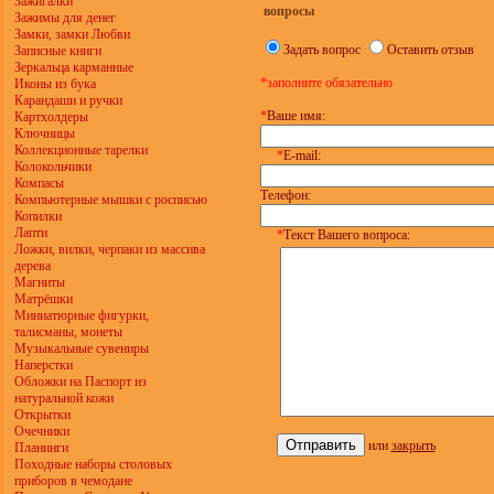
Зажигалки
вопросы
Зажимы для денег
Замки, замки Любви
Задать вопрос
Оставить отзыв
Записные книги
Зеркальца карманные
*заполните обязательно
Иконы из бука
Карандаши и ручки
*
Ваше имя:
Картхолдеры
Ключницы
Коллекционные тарелки
*
E-mail:
Колокольчики
Компасы
Телефон:
Компьютерные мышки с росписью
Копилки
Лапти
*
Текст Вашего вопроса:
Ложки, вилки, черпаки из массива
дерева
Магниты
Матрёшки
Миниатюрные фигурки,
талисманы, монеты
Музыкальные сувениры
Наперстки
Обложки на Паспорт из
натуральной кожи
Открытки
Очечники
или
закрыть
Планинги
Походные наборы столовых
приборов в чемодане