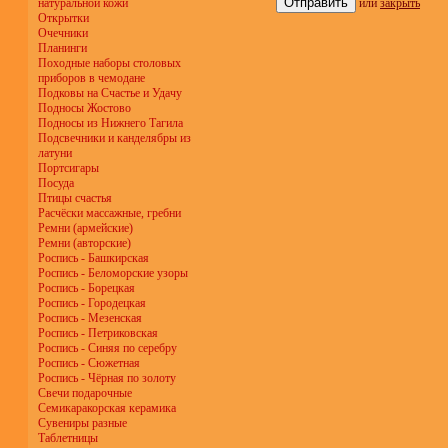
натуральной кожи
или
закрыть
Открытки
Очечники
Планинги
Походные наборы столовых
приборов в чемодане
Подковы на Счастье и Удачу
Подносы Жостово
Подносы из Нижнего Тагила
Подсвечники и канделябры из
латуни
Портсигары
Посуда
Птицы счастья
Расчёски массажные, гребни
Ремни (армейские)
Ремни (авторские)
Роспись - Башкирская
Роспись - Беломорские узоры
Роспись - Борецкая
Роспись - Городецкая
Роспись - Мезенская
Роспись - Петриковская
Роспись - Синяя по серебру
Роспись - Сюжетная
Роспись - Чёрная по золоту
Свечи подарочные
Семикаракорская керамика
Сувениры разные
Таблетницы