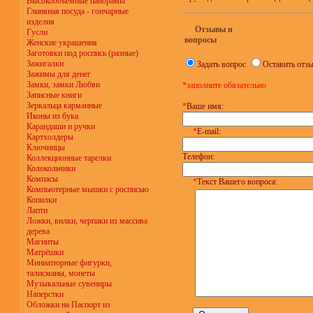
Высокообъёмные панорамы
Глиняная посуда - гончарные
изделия
Отзывы и
Гусли
вопросы
Женские украшения
Заготовки под роспись (разные)
Зажигалки
Задать вопрос
Оставить отз
Зажимы для денег
Замки, замки Любви
*заполните обязательно
Записные книги
Зеркальца карманные
*
Ваше имя:
Иконы из бука
Карандаши и ручки
*
E-mail:
Картхолдеры
Ключницы
Телефон:
Коллекционные тарелки
Колокольчики
Компасы
*
Текст Вашего вопроса:
Компьютерные мышки с росписью
Копилки
Лапти
Ложки, вилки, черпаки из массива
дерева
Магниты
Матрёшки
Миниатюрные фигурки,
талисманы, монеты
Музыкальные сувениры
Наперстки
Обложки на Паспорт из