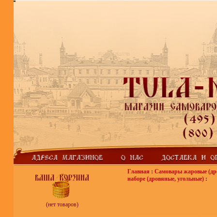
Главная
:
Самовары жаровые (др
наборе (дровяные, угольные)
:
(нет товаров)