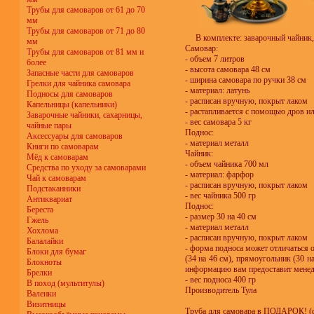
Трубы для самоваров от 61 до 70
мм
Трубы для самоваров от 71 до 80
В комплекте: заварочный чайник,
мм
Самовар:
Трубы для самоваров от 81 мм и
- объем 7 литров
более
- высота самовара 48 см
Запасные части для самоваров
- ширина самовара по ручки 38 см
Грелки для чайника самовара
- материал: латунь
Подносы для самоваров
- расписан вручную, покрыт лаком
Капельницы (капельники)
- растапливается с помощью дров 
Заварочные чайники, сахарницы,
- вес самовара 5 кг
чайные пары
Поднос:
Аксессуары для самоваров
- материал металл
Книги по самоварам
Чайник:
Мёд к самоварам
- объем чайника 700 мл
Средства по уходу за самоварами
- материал: фарфор
Чай к самоварам
- расписан вручную, покрыт лаком
Подстаканники
- вес чайника 500 гр
Антиквариат
Поднос:
Береста
- размер 30 на 40 см
Гжель
- материал металл
Хохлома
- расписан вручную, покрыт лаком
Балалайки
- форма подноса может отличаться 
Блоки для бумаг
(34 на 46 см), прямоугольник (30 на
Блокноты
информацию вам предоставит мене
Брелки
- вес подноса 400 гр
В поход (мультитулы)
Производитель Тула
Валенки
Визитницы
Труба для самовара в ПОДАРОК! (ф