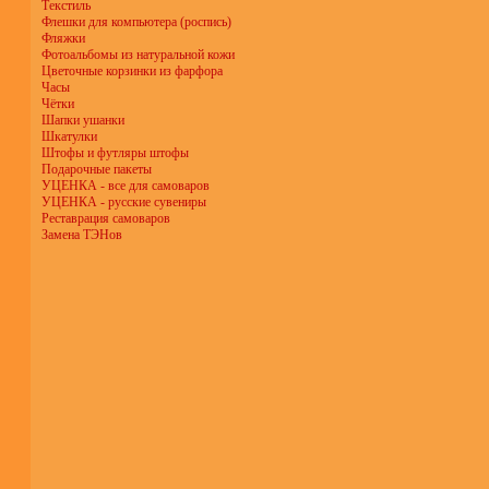
Текстиль
Флешки для компьютера (роспись)
Фляжки
Фотоальбомы из натуральной кожи
Цветочные корзинки из фарфора
Часы
Чётки
Шапки ушанки
Шкатулки
Штофы и футляры штофы
Подарочные пакеты
УЦЕНКА - все для самоваров
УЦЕНКА - русские сувениры
Реставрация самоваров
Замена ТЭНов