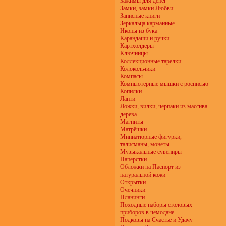
Зажимы для денег
Замки, замки Любви
Записные книги
Зеркальца карманные
Иконы из бука
Карандаши и ручки
Картхолдеры
Ключницы
Коллекционные тарелки
Колокольчики
Компасы
Компьютерные мышки с росписью
Копилки
Лапти
Ложки, вилки, черпаки из массива
дерева
Магниты
Матрёшки
Миниатюрные фигурки,
талисманы, монеты
Музыкальные сувениры
Наперстки
Обложки на Паспорт из
натуральной кожи
Открытки
Очечники
Планинги
Походные наборы столовых
приборов в чемодане
Подковы на Счастье и Удачу