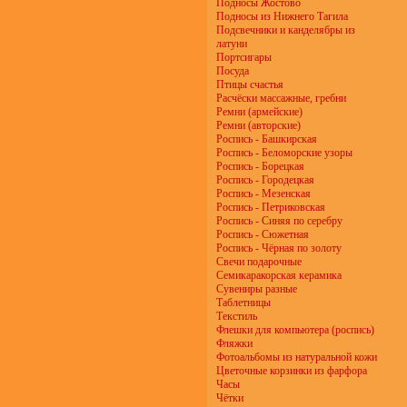
Подносы Жостово
Подносы из Нижнего Тагила
Подсвечники и канделябры из
латуни
Портсигары
Посуда
Птицы счастья
Расчёски массажные, гребни
Ремни (армейские)
Ремни (авторские)
Роспись - Башкирская
Роспись - Беломорские узоры
Роспись - Борецкая
Роспись - Городецкая
Роспись - Мезенская
Роспись - Петриковская
Роспись - Синяя по серебру
Роспись - Сюжетная
Роспись - Чёрная по золоту
Свечи подарочные
Семикаракорская керамика
Сувениры разные
Таблетницы
Текстиль
Флешки для компьютера (роспись)
Фляжки
Фотоальбомы из натуральной кожи
Цветочные корзинки из фарфора
Часы
Чётки