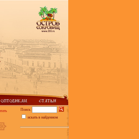
Поиск:
атать
искать в найденном