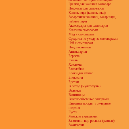
Грелки для чайника самовара
Подносы для самоваров
Капельницы (капельники)
Заварочные чайники, сахарницы,
чайные пары
Аксессуары для самоваров
Книги по самоварам
Мёд к самоварам
Средства по уходу за самоварами
Чай к самоварам
Подстаканники
Антиквариат
Береста
Гжель
Хохлома
Балалайки
Блоки для бумаг
Блокноты
Брелки
В поход (мультитулы)
Валенки
Визитницы
Высокообъёмные панорамы
Глиняная посуда - гончарные
изделия
Гусли
Женские украшения
Заготовки под роспись (разные)
Зажигалки