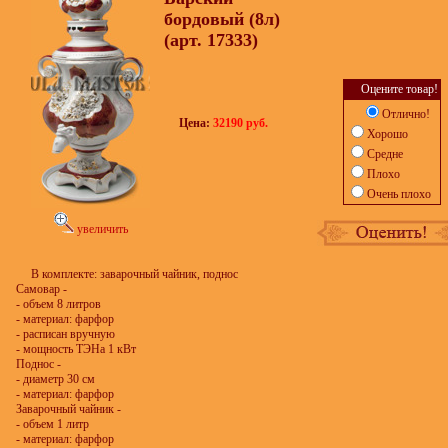
бордовый (8л)
(арт. 17333)
Оцените товар!
Отлично!
Цена:
32190 руб.
Хорошо
Средне
Плохо
Очень плохо
увеличить
В комплекте: заварочный чайник, поднос
Самовар -
- объем 8 литров
- материал: фарфор
- расписан вручную
- мощность ТЭНа 1 кВт
Поднос -
- диаметр 30 см
- материал: фарфор
Заварочный чайник -
- объем 1 литр
- материал: фарфор