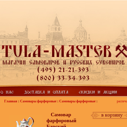
Главная
:
Самовары фарфоровые
:
Самовары фарфоровые
:
распеч
Самовар
фарфоровый
Барский