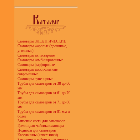
Самовары ЭЛЕКТРИЧЕСКИЕ
Самовары жаровые (дровяные,
угольные)
Самовары антикварные
Самовары комбинированные
Самовары фарфоровые
Самовары эксклюзивные
современные
Самовары сувенирные
Трубы для самоваров от 38 до 60
мм
Трубы для самоваров от 61 до 70
мм
Трубы для самоваров от 71 до 80
мм
Трубы для самоваров от 81 мм и
более
Запасные части для самоваров
Грелки для чайника самовара
Подносы для самоваров
Капельницы (капельники)
Заварочные чайники, сахарницы,