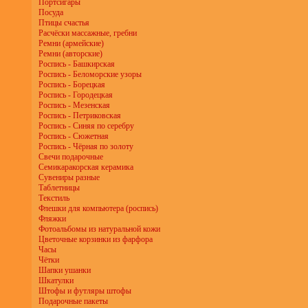
Портсигары
Посуда
Птицы счастья
Расчёски массажные, гребни
Ремни (армейские)
Ремни (авторские)
Роспись - Башкирская
Роспись - Беломорские узоры
Роспись - Борецкая
Роспись - Городецкая
Роспись - Мезенская
Роспись - Петриковская
Роспись - Синяя по серебру
Роспись - Сюжетная
Роспись - Чёрная по золоту
Свечи подарочные
Семикаракорская керамика
Сувениры разные
Таблетницы
Текстиль
Флешки для компьютера (роспись)
Фляжки
Фотоальбомы из натуральной кожи
Цветочные корзинки из фарфора
Часы
Чётки
Шапки ушанки
Шкатулки
Штофы и футляры штофы
Подарочные пакеты