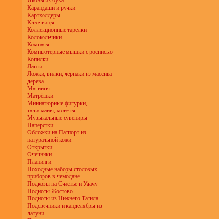
Иконы из бука
Карандаши и ручки
Картхолдеры
Ключницы
Коллекционные тарелки
Колокольчики
Компасы
Компьютерные мышки с росписью
Копилки
Лапти
Ложки, вилки, черпаки из массива
дерева
Магниты
Матрёшки
Миниатюрные фигурки,
талисманы, монеты
Музыкальные сувениры
Наперстки
Обложки на Паспорт из
натуральной кожи
Открытки
Очечники
Планинги
Походные наборы столовых
приборов в чемодане
Подковы на Счастье и Удачу
Подносы Жостово
Подносы из Нижнего Тагила
Подсвечники и канделябры из
латуни