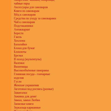
чайные пары
Аксессуары для самоваров
Книги по самоварам
Мёд к самоварам
Средства по уходу за самоварами
Чай к самоварам
Подстаканники
Антиквариат
Береста
Гжель
Хохлома
Балалайки
Блоки для бумаг
Блокноты
Брелки
В поход (мультитулы)
Валенки
Визитницы
Высокообъёмные панорамы
Глиняная посуда - гончарные
изделия
Гусли
Женские украшения
Заготовки под роспись (разные)
Зажигалки
Зажимы для денег
Замки, замки Любви
Записные книги
Зеркальца карманные