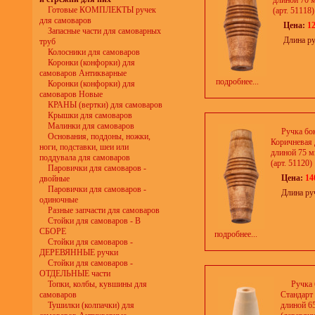
длиной 70 
Готовые КОМПЛЕКТЫ ручек
(арт. 51118)
для самоваров
Цена:
12
Запасные части для самоварных
Длина ру
труб
Колосники для самоваров
Коронки (конфорки) для
самоваров Антикварные
подробнее...
Коронки (конфорки) для
самоваров Новые
КРАНЫ (вертки) для самоваров
Крышки для самоваров
Малинки для самоваров
Ручка бо
Основания, поддоны, ножки,
Коричневая 
ноги, подставки, шеи или
длиной 75 м
поддувала для самоваров
(арт. 51120)
Паровички для самоваров -
Цена:
14
двойные
Паровички для самоваров -
Длина ру
одиночные
Разные запчасти для самоваров
Стойки для самоваров - В
СБОРЕ
подробнее...
Стойки для самоваров -
ДЕРЕВЯННЫЕ ручки
Стойки для самоваров -
ОТДЕЛЬНЫЕ части
Топки, колбы, кувшины для
Ручка 
самоваров
Стандарт
Тушилки (колпачки) для
длиной 6