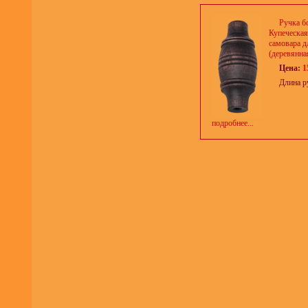
Ручка б
Купеческая
самовара д
(деревянная
Цена:
1
Длина р
подробнее...