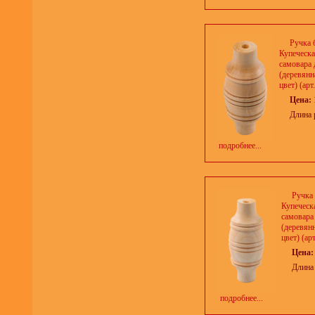
Ручка 
Купеческа
самовара 
(деревянн
цвет) (арт
Цена:
Длина 
подробнее...
Ручка
Купеческ
самовара
(деревян
цвет) (ар
Цена
Длина
подробнее...