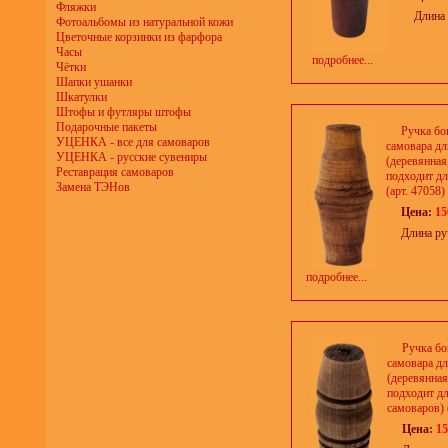
Фляжки
Длина 
Фотоальбомы из натуральной кожи
Цветочные корзинки из фарфора
Часы
подробнее...
Чётки
Шапки ушанки
Шкатулки
Штофы и футляры штофы
Подарочные пакеты
Ручка бо
УЦЕНКА - все для самоваров
самовара д
УЦЕНКА - русские сувениры
(деревянная
Реставрация самоваров
подходит дл
Замена ТЭНов
(арт. 47058)
Цена:
15
Длина ру
подробнее...
Ручка бо
самовара д
(деревянная
подходит дл
самоваров) 
Цена:
15