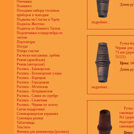
Очечники
Длина ру
Планинги
Походные наборы столовых
приборов в чемодане
Подковы на Счастье и Удачу
подробнее...
Подносы Жостово
Подносы из Нижнего Тагила
Подсвечники и канделябры из
латуни
Портсигары
Ручка бо
Посуда
Чёрная для 
Птицы счастья
75 мм (дерев
Расчёски массажные, гребни
51121)
Ремни (армейские)
Цена:
14
Ремни (авторские)
Роспись - Башкирская
Длина ру
Роспись - Беломорские узоры
Роспись - Борецкая
Роспись - Городецкая
Роспись - Мезенская
подробнее...
Роспись - Петриковская
Роспись - Синяя по серебру
Роспись - Сюжетная
Роспись - Чёрная по золоту
Ручка 
Свечи подарочные
самовара
Семикаракорская керамика
№1 (дерев
Сувениры разные
подходит
Таблетницы
самовара)
Текстиль
Флешки для компьютера (роспись)
Цена: