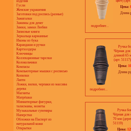
цвет) (арт
изделия
Гусли
Цена:
Женские украшения
Длина 
Заготовки под роспись (разные)
Зажигалки
Зажимы для денег
подробнее...
Замки, замки Любви
Записные книги
Зеркальца карманные
Иконы из бука
Карандаши и ручки
Ручка б
Картхолдеры
Чёрная для
Ключницы
длиной 65 
Коллекционные тарелки
(арт. 51117)
Колокольчики
Цена:
1
Компасы
Компьютерные мышки с росписью
Длина р
Копилки
Лапти
Ложки, вилки, черпаки из массива
дерева
подробнее...
Магниты
Матрёшки
Миниатюрные фигурки,
талисманы, монеты
Ручка бо
Музыкальные сувениры
Чёрная для 
Наперстки
70 мм (дерев
Обложки на Паспорт из
51119)
натуральной кожи
Открытки
Цена:
12