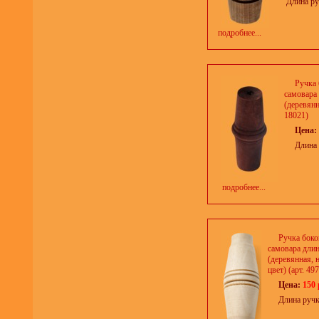
Длина ру
подробнее...
Ручка 
самовара
(деревянн
18021)
Цена:
Длина 
подробнее...
Ручка боко
самовара дли
(деревянная, 
цвет) (арт. 49
Цена:
150 
Длина ручк