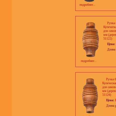
подробнее...
Ручка 
Купеческ
для само
мм (дерев
51122)
Цена:
Длина 
подробнее...
Ручка 
Купеческа
для самов
мм (деревя
51124)
Цена:
Длина 