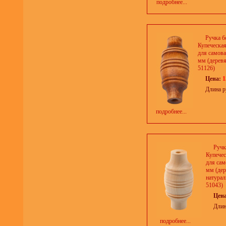
подробнее...
Ручка б
Купеческа
для самова
мм (деревя
51126)
Цена:
1
Длина р
подробнее...
Ручк
Купечес
для сам
мм (дер
натурал
51043)
Цен
Длин
подробнее...