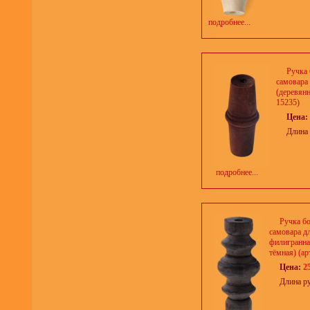
подробнее...
Ручка 
самовара
(деревянн
15235)
Цена:
Длина 
подробнее...
Ручка б
самовара д
филигранна
тёмная) (ар
Цена:
2
Длина р