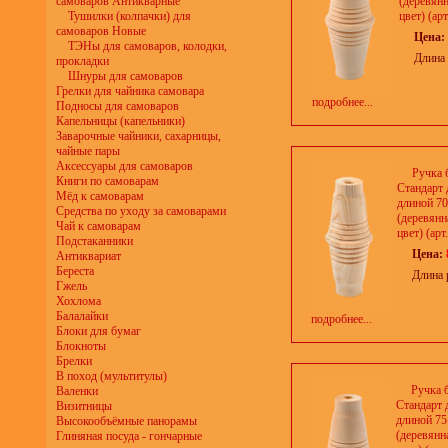
самоваров Антикварные
(деревян
Тушилки (колпачки) для
цвет) (арт
самоваров Новые
Цена:
ТЭНы для самоваров, колодки,
Длина 
прокладки
Шнуры для самоваров
Грелки для чайника самовара
подробнее...
Подносы для самоваров
Капельницы (капельники)
Заварочные чайники, сахарницы,
чайные пары
Аксессуары для самоваров
Ручка 
Книги по самоварам
Стандарт 
Мёд к самоварам
длиной 7
Средства по уходу за самоварами
(деревянн
Чай к самоварам
цвет) (арт
Подстаканники
Цена:
Антиквариат
Береста
Длина 
Гжель
Хохлома
Балалайки
подробнее...
Блоки для бумаг
Блокноты
Брелки
В поход (мультитулы)
Ручка 
Валенки
Стандарт 
Визитницы
длиной 7
Высокообъёмные панорамы
(деревянн
Глиняная посуда - гончарные