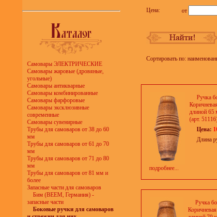
Цена:
от
Сортировать по: наименован
Самовары ЭЛЕКТРИЧЕСКИЕ
Самовары жаровые (дровяные,
угольные)
Самовары антикварные
Самовары комбинированные
Ручка б
Самовары фарфоровые
Коричневая
Самовары эксклюзивные
длиной 65 
современные
(арт. 51116
Самовары сувенирные
Трубы для самоваров от 38 до 60
Цена:
1
мм
Длина р
Трубы для самоваров от 61 до 70
мм
Трубы для самоваров от 71 до 80
мм
подробнее...
Трубы для самоваров от 81 мм и
более
Запасные части для самоваров
Бим (BEEM, Германия) -
запасные части
Ручка бо
Боковые ручки для самоваров
Коричневая
и стрежни для них