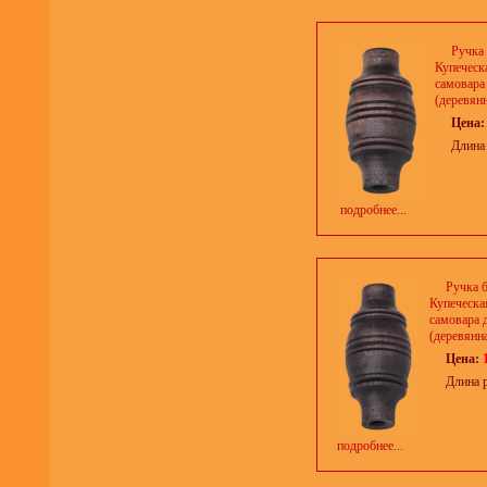
Ручка
Купеческ
самовара
(деревянн
Цена
Длина
подробнее...
Ручка 
Купеческа
самовара 
(деревянна
Цена:
Длина 
подробнее...