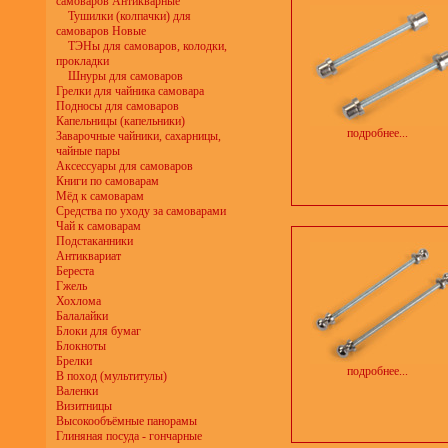
самоваров Антикварные
Тушилки (колпачки) для
самоваров Новые
ТЭНы для самоваров, колодки,
прокладки
Шнуры для самоваров
Грелки для чайника самовара
Подносы для самоваров
Капельницы (капельники)
подробнее...
Заварочные чайники, сахарницы,
чайные пары
Аксессуары для самоваров
Книги по самоварам
Мёд к самоварам
Средства по уходу за самоварами
Чай к самоварам
Подстаканники
Антиквариат
Береста
Гжель
Хохлома
Балалайки
Блоки для бумаг
Блокноты
Брелки
подробнее...
В поход (мультитулы)
Валенки
Визитницы
Высокообъёмные панорамы
Глиняная посуда - гончарные