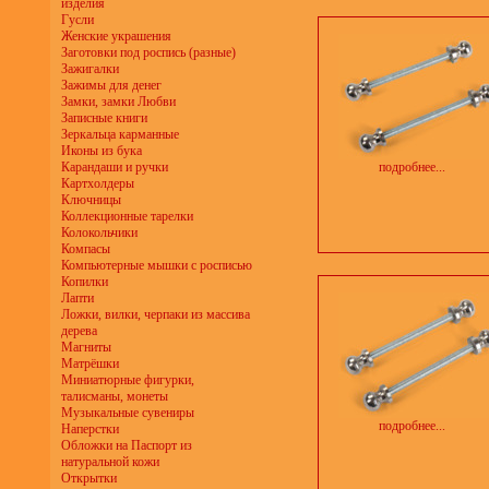
изделия
Гусли
Женские украшения
Заготовки под роспись (разные)
Зажигалки
Зажимы для денег
Замки, замки Любви
Записные книги
Зеркальца карманные
Иконы из бука
Карандаши и ручки
подробнее...
Картхолдеры
Ключницы
Коллекционные тарелки
Колокольчики
Компасы
Компьютерные мышки с росписью
Копилки
Лапти
Ложки, вилки, черпаки из массива
дерева
Магниты
Матрёшки
Миниатюрные фигурки,
талисманы, монеты
Музыкальные сувениры
подробнее...
Наперстки
Обложки на Паспорт из
натуральной кожи
Открытки