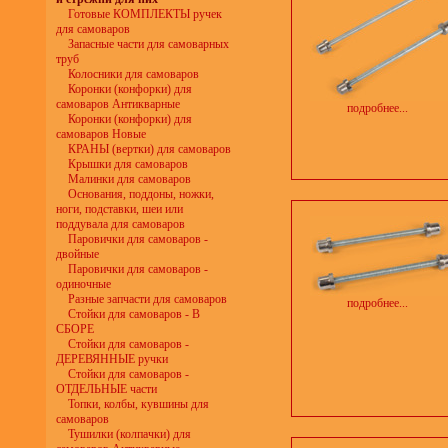
Готовые КОМПЛЕКТЫ ручек
для самоваров
Запасные части для самоварных
труб
Колосники для самоваров
Коронки (конфорки) для
самоваров Антикварные
подробнее...
Коронки (конфорки) для
самоваров Новые
КРАНЫ (вертки) для самоваров
Крышки для самоваров
Малинки для самоваров
Основания, поддоны, ножки,
ноги, подставки, шеи или
поддувала для самоваров
Паровички для самоваров -
двойные
Паровички для самоваров -
одиночные
Разные запчасти для самоваров
подробнее...
Стойки для самоваров - В
СБОРЕ
Стойки для самоваров -
ДЕРЕВЯННЫЕ ручки
Стойки для самоваров -
ОТДЕЛЬНЫЕ части
Топки, колбы, кувшины для
самоваров
Тушилки (колпачки) для