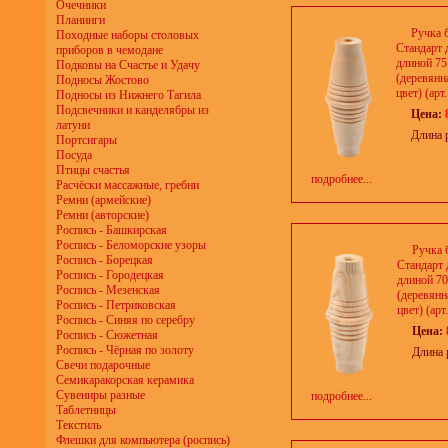
Очечники
Планинги
Ручка 
Походные наборы столовых
Стандарт 
приборов в чемодане
длиной 7
Подковы на Счастье и Удачу
(деревянн
Подносы Жостово
цвет) (арт
Подносы из Нижнего Тагила
Подсвечники и канделябры из
Цена:
латуни
Длина 
Портсигары
Посуда
Птицы счастья
подробнее...
Расчёски массажные, гребни
Ремни (армейские)
Ремни (авторские)
Роспись - Башкирская
Роспись - Беломорские узоры
Ручка 
Роспись - Борецкая
Стандарт 
Роспись - Городецкая
длиной 7
Роспись - Мезенская
(деревянн
Роспись - Петриковская
цвет) (арт
Роспись - Синяя по серебру
Цена:
Роспись - Сюжетная
Роспись - Чёрная по золоту
Длина 
Свечи подарочные
Семикаракорская керамика
Сувениры разные
подробнее...
Таблетницы
Текстиль
Флешки для компьютера (роспись)