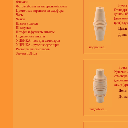
Фляжки
Ручка 
Фотоальбомы из натуральной кожи
Стандарт
Цветочные корзинки из фарфора
длиной 6
Часы
(деревян
Чётки
цвет) (арт
Шапки ушанки
Шкатулки
Цена:
Штофы и футляры штофы
Длина 
Подарочные пакеты
УЦЕНКА - все для самоваров
УЦЕНКА - русские сувениры
подробнее...
Реставрация самоваров
Замена ТЭНов
Ручка
Купеческ
самовара
(деревян
цвет) (ар
Цена
Длина
подробнее...