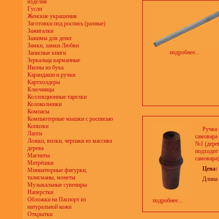
изделия
Гусли
Женские украшения
Заготовки под роспись (разные)
Зажигалки
Зажимы для денег
Замки, замки Любви
подробнее...
Записные книги
Зеркальца карманные
Иконы из бука
Карандаши и ручки
Картхолдеры
Ключницы
Коллекционные тарелки
Колокольчики
Компасы
Компьютерные мышки с росписью
Копилки
Ручка 
Лапти
самовара
Ложки, вилки, черпаки из массива
№1 (дерев
дерева
подходит
Магниты
самовара)
Матрёшки
Цена:
Миниатюрные фигурки,
талисманы, монеты
Длина 
Музыкальные сувениры
Наперстки
Обложки на Паспорт из
подробнее...
натуральной кожи
Открытки