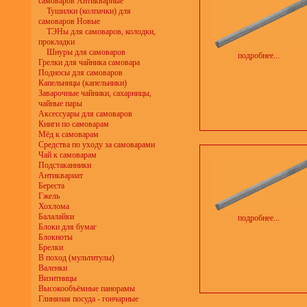
самоваров Антикварные
Тушилки (колпачки) для
самоваров Новые
ТЭНы для самоваров, колодки,
прокладки
Шнуры для самоваров
подробнее...
Грелки для чайника самовара
Подносы для самоваров
Капельницы (капельники)
Заварочные чайники, сахарницы,
чайные пары
Аксессуары для самоваров
Книги по самоварам
Мёд к самоварам
Средства по уходу за самоварами
Чай к самоварам
Подстаканники
Антиквариат
Береста
Гжель
Хохлома
Балалайки
подробнее...
Блоки для бумаг
Блокноты
Брелки
В поход (мультитулы)
Валенки
Визитницы
Высокообъёмные панорамы
Глиняная посуда - гончарные