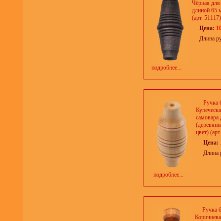
Чёрная для
длиной 65 
(арт. 51117)
Цена:
1
Длина р
подробнее...
Ручка 
Купеческа
самовара 
(деревянн
цвет) (арт
Цена:
Длина 
подробнее...
Ручка 
Коричнева