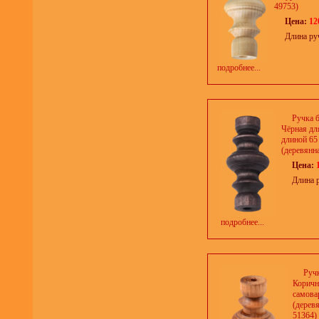
49753)
Цена:
12
Длина ру
подробнее...
Ручка 
Чёрная дл
длиной 65
(деревянна
Цена:
Длина 
подробнее...
Руч
Коричн
самова
(деревя
51364)