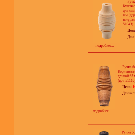
Ручк
Купечес
для сам
мм (дер
натурал
51043)
Цен
Длин
подробнее...
Ручка б
Коричневая
длиной 65 
(арт. 51116
Цена:
1
Длина р
подробнее...
Ручка б