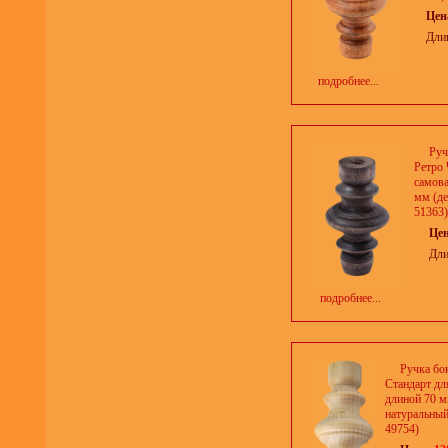
Цен
Дли
подробнее...
Руч
Ретро 
самова
мм (де
51363)
Це
Дли
подробнее...
Ручка бо
Стандарт дл
длиной 70 м
натуральный 
49754)